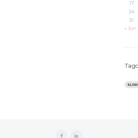
17
24
31
« Jun
Tago
KLIN