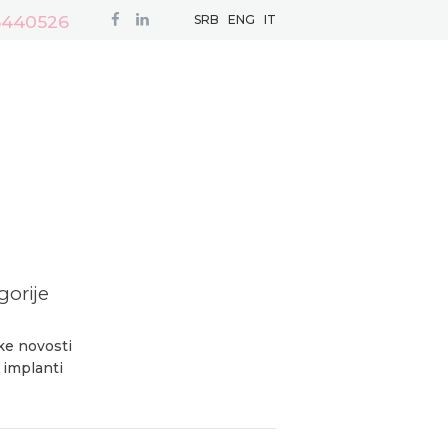
3440526
SRB
ENG
IT
gorije
ke novosti
 implanti