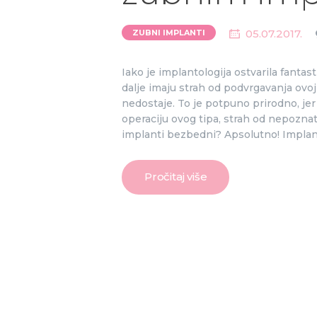
05.07.2017.
ZUBNI IMPLANTI
Iako je implantologija ostvarila fantas
dalje imaju strah od podvrgavanja ovo
nedostaje. To je potpuno prirodno, jer 
operaciju ovog tipa, strah od nepozna
implanti bezbedni? Apsolutno! Implant
Pročitaj više