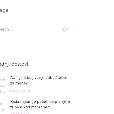
raga
h
ednji postovi
Da li je izbeljivanje zuba štetno
za mene?
04.06.2018.
Kada najranije početi sa pranjem
zubića kod mališana?