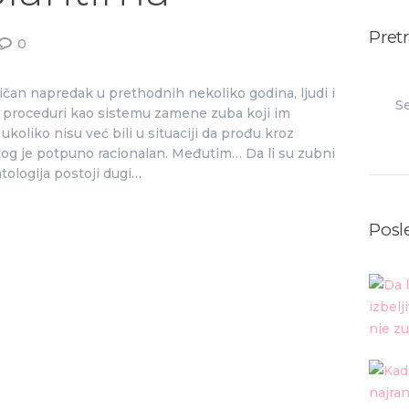
Pret
0
Searc
tičan napredak u prethodnih nekoliko godina, ljudi i
j proceduri kao sistemu zamene zuba koji im
for:
ukoliko nisu već bili u situaciji da prođu kroz
tog je potpuno racionalan. Međutim… Da li su zubni
ologija postoji dugi…
Posl