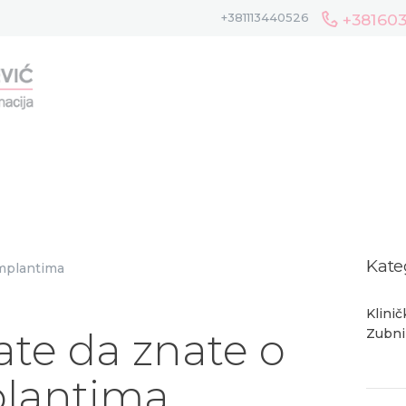
HOME
+38160
+381113440526
O NAMA
TIM
GALERIJA
USLUGE
BLOG
KONTAKT
Kate
Klinič
ate da znate o
Zubni
lantima