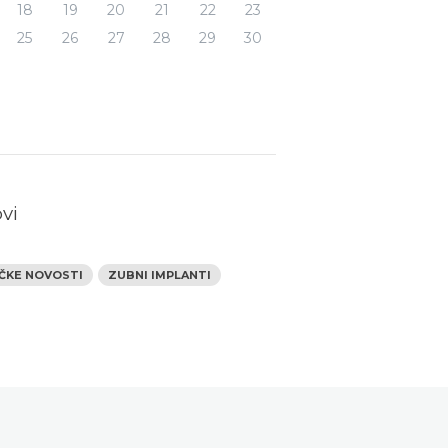
18
19
20
21
22
23
25
26
27
28
29
30
vi
IČKE NOVOSTI
ZUBNI IMPLANTI