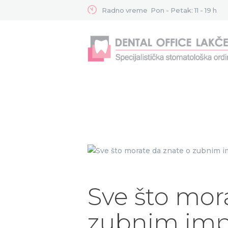
Radno vreme
Pon - Petak: 11 - 19 h
Sve što mor
zubnim imp